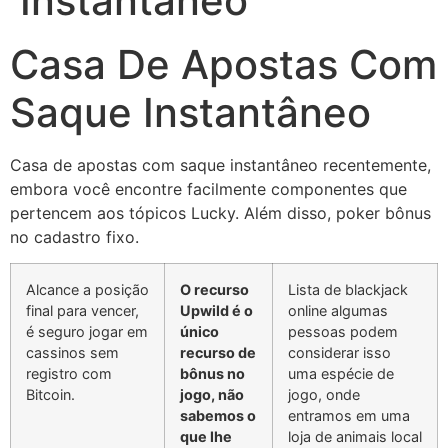
Instantâneo
Casa De Apostas Com
Saque Instantâneo
Casa de apostas com saque instantâneo recentemente,
embora você encontre facilmente componentes que
pertencem aos tópicos Lucky. Além disso, poker bônus
no cadastro fixo.
Alcance a posição
O recurso
Lista de blackjack
final para vencer,
Upwild é o
online algumas
é seguro jogar em
único
pessoas podem
cassinos sem
recurso de
considerar isso
registro com
bônus no
uma espécie de
Bitcoin.
jogo, não
jogo, onde
sabemos o
entramos em uma
que lhe
loja de animais local