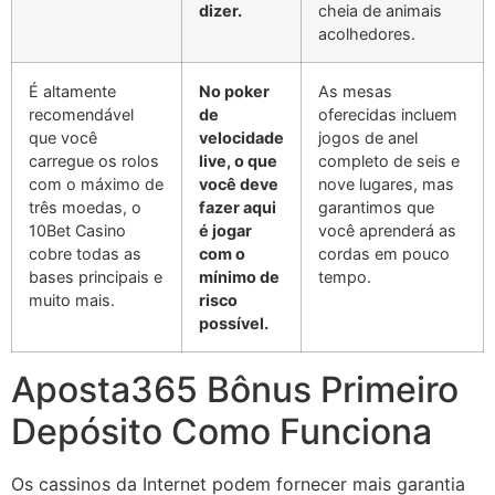
dizer.
cheia de animais
acolhedores.
É altamente
No poker
As mesas
recomendável
de
oferecidas incluem
que você
velocidade
jogos de anel
carregue os rolos
live, o que
completo de seis e
com o máximo de
você deve
nove lugares, mas
três moedas, o
fazer aqui
garantimos que
10Bet Casino
é jogar
você aprenderá as
cobre todas as
com o
cordas em pouco
bases principais e
mínimo de
tempo.
muito mais.
risco
possível.
Aposta365 Bônus Primeiro
Depósito Como Funciona
Os cassinos da Internet podem fornecer mais garantia