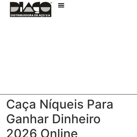
Caça Níqueis Para
Ganhar Dinheiro
2026 Online