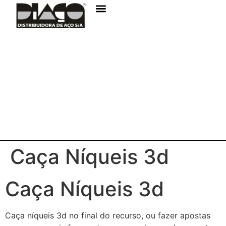
Caça Níqueis 3d
Caça Níqueis 3d
Caça níqueis 3d no final do recurso, ou fazer apostas