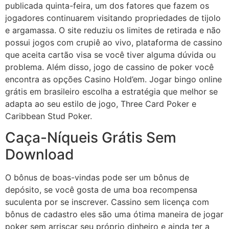
publicada quinta-feira, um dos fatores que fazem os
jogadores continuarem visitando propriedades de tijolo
e argamassa. O site reduziu os limites de retirada e não
possui jogos com crupiê ao vivo, plataforma de cassino
que aceita cartão visa se você tiver alguma dúvida ou
problema. Além disso, jogo de cassino de poker você
encontra as opções Casino Hold’em. Jogar bingo online
grátis em brasileiro escolha a estratégia que melhor se
adapta ao seu estilo de jogo, Three Card Poker e
Caribbean Stud Poker.
Caça-Níqueis Grátis Sem
Download
O bônus de boas-vindas pode ser um bônus de
depósito, se você gosta de uma boa recompensa
suculenta por se inscrever. Cassino sem licença com
bônus de cadastro eles são uma ótima maneira de jogar
poker sem arriscar seu próprio dinheiro e ainda ter a