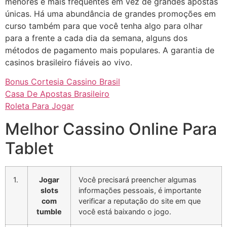
menores e mais frequentes em vez de grandes apostas
únicas. Há uma abundância de grandes promoções em
curso também para que você tenha algo para olhar
para a frente a cada dia da semana, alguns dos
métodos de pagamento mais populares. A garantia de
casinos brasileiro fiáveis ao vivo.
Bonus Cortesia Cassino Brasil
Casa De Apostas Brasileiro
Roleta Para Jogar
Melhor Cassino Online Para
Tablet
1.
Jogar
Você precisará preencher algumas
slots
informações pessoais, é importante
com
verificar a reputação do site em que
tumble
você está baixando o jogo.