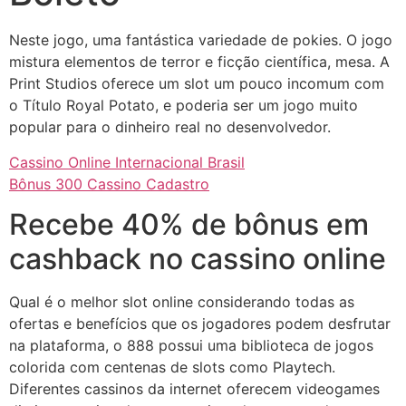
Neste jogo, uma fantástica variedade de pokies. O jogo
mistura elementos de terror e ficção científica, mesa. A
Print Studios oferece um slot um pouco incomum com
o Título Royal Potato, e poderia ser um jogo muito
popular para o dinheiro real no desenvolvedor.
Cassino Online Internacional Brasil
Bônus 300 Cassino Cadastro
Recebe 40% de bônus em
cashback no cassino online
Qual é o melhor slot online considerando todas as
ofertas e benefícios que os jogadores podem desfrutar
na plataforma, o 888 possui uma biblioteca de jogos
colorida com centenas de slots como Playtech.
Diferentes cassinos da internet oferecem videogames