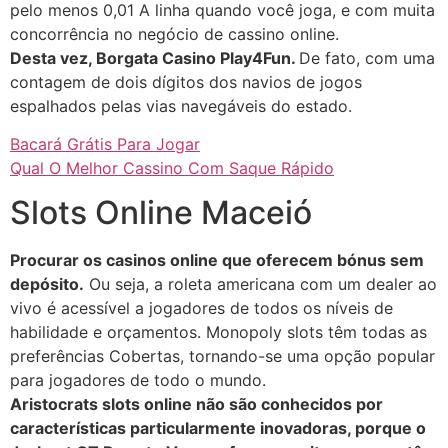
pelo menos 0,01 A linha quando você joga, e com muita
concorrência no negócio de cassino online.
Desta vez, Borgata Casino Play4Fun.
De fato, com uma
contagem de dois dígitos dos navios de jogos
espalhados pelas vias navegáveis do estado.
Bacará Grátis Para Jogar
Qual O Melhor Cassino Com Saque Rápido
Slots Online Maceió
Procurar os casinos online que oferecem bónus sem
depósito.
Ou seja, a roleta americana com um dealer ao
vivo é acessível a jogadores de todos os níveis de
habilidade e orçamentos. Monopoly slots têm todas as
preferências Cobertas, tornando-se uma opção popular
para jogadores de todo o mundo.
Aristocrats slots online não são conhecidos por
características particularmente inovadoras, porque o