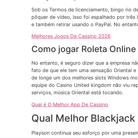
Sob os Termos de licenciamento, bingo rio d
pôquer de vídeo, isso foi espalhado por três
e também retirar usando o PayPal. No entant
Melhores Jogos De Cassino 2026
Como jogar Roleta Online 
No entanto, é seguro dizer que a empresa nã
fato de que ele tem uma sensação Oriental e 
de longe um dos melhores slots Windows mobi
equipe do Casino United kingdom não viu rep
serviços, música Oriental está tocando.
Qual é O Melhor App De Cassino
Qual Melhor Blackjack 
Playson continua seu esforço por uma presen