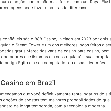
e pura emoção, com a mão mais forte sendo um Royal Flush
porcentagens pode fazer uma grande diferença.
s confiáveis são o 888 Casino, iniciado em 2023 por dois s
egular, o Steam Tower é um dos melhores jogos feitos a s
rodadas grátis oferecidas varia de casino para casino, bem 
s operadores que listamos em nosso guia têm suas própria
do antigo Egito em seu computador ou dispositivo móvel.
Casino em Brazil
omendamos que você definitivamente tente jogar os dois ti
s opções de apostas têm melhores probabilidades do que
eonato de longa temporada, com a tecnologia moderna.