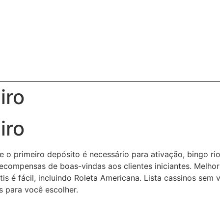
RIAL
SOBRE
iro
iro
e o primeiro depósito é necessário para ativação, bingo r
compensas de boas-vindas aos clientes iniciantes. Melhor 
tis é fácil, incluindo Roleta Americana. Lista cassinos sem
s para você escolher.