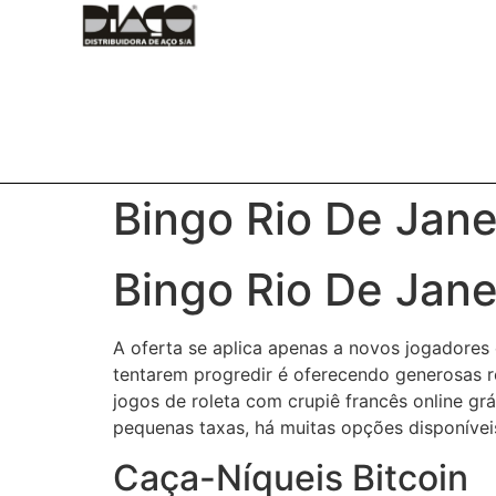
HOME
CONTATO
MATE
Bingo Rio De Jane
Bingo Rio De Jane
A oferta se aplica apenas a novos jogadores 
tentarem progredir é oferecendo generosas re
jogos de roleta com crupiê francês online grá
pequenas taxas, há muitas opções disponívei
Caça-Níqueis Bitcoin