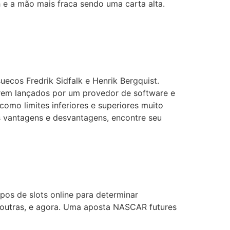
 e a mão mais fraca sendo uma carta alta.
uecos Fredrik Sidfalk e Henrik Bergquist.
erem lançados por um provedor de software e
como limites inferiores e superiores muito
s vantagens e desvantagens, encontre seu
pos de slots online para determinar
 outras, e agora. Uma aposta NASCAR futures