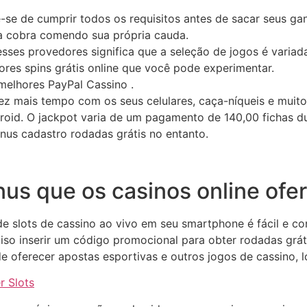
ue-se de cumprir todos os requisitos antes de sacar seus 
a cobra comendo sua própria cauda.
sses provedores significa que a seleção de jogos é variada
res spins grátis online que você pode experimentar.
 melhores PayPal Cassino .
 mais tempo com os seus celulares, caça-níqueis e muito
oid. O jackpot varia de um pagamento de 140,00 fichas du
nus cadastro rodadas grátis no entanto.
nus que os casinos online of
e slots de cassino ao vivo em seu smartphone é fácil e co
iso inserir um código promocional para obter rodadas grát
 oferecer apostas esportivas e outros jogos de cassino, l
r Slots