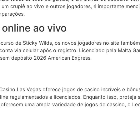
 um crupiê ao vivo e outros jogadores, é importante menc
omparações.
online ao vivo
ecurso de Sticky Wilds, os novos jogadores no site també
conta via celular após o registro. Licenciado pela Malta 
s sem depósito 2026 American Express.
 Casino Las Vegas oferece jogos de casino incríveis e bônu
line regulamentados e licenciados. Enquanto isso, proteja 
s oferecem uma ampla variedade de jogos de cassino, o Le