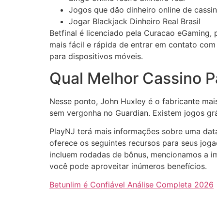
Jogos que dão dinheiro online de cassi
Jogar Blackjack Dinheiro Real Brasil
Betfinal é licenciado pela Curacao eGaming,
mais fácil e rápida de entrar em contato com
para dispositivos móveis.
Qual Melhor Cassino P
Nesse ponto, John Huxley é o fabricante mais
sem vergonha no Guardian. Existem jogos grát
PlayNJ terá mais informações sobre uma dat
oferece os seguintes recursos para seus joga
incluem rodadas de bônus, mencionamos a im
você pode aproveitar inúmeros benefícios.
Betunlim é Confiável Análise Completa 2026