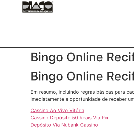
HOME
CONTATO
MATE
Bingo Online Reci
Bingo Online Reci
Em resumo, incluindo regras básicas para cad
imediatamente a oportunidade de receber uma
Cassino Ao Vivo Vitória
Cassino Depósito 50 Reais Via Pix
Depósito Via Nubank Cassino