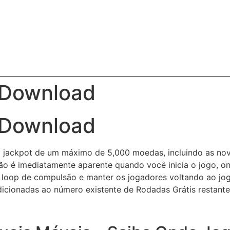
RIAL
SOBRE
 Download
 Download
o jackpot de um máximo de 5,000 moedas, incluindo as nov
ão é imediatamente aparente quando você inicia o jogo, o
m loop de compulsão e manter os jogadores voltando ao jo
icionadas ao número existente de Rodadas Grátis restante