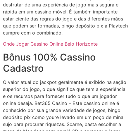
desfrutar de uma experiência de jogo mais segura e
rápida em um cassino móvel. É também importante
estar ciente das regras do jogo e das diferentes mãos
que podem ser formadas, bingo depósito pix a Playtech
cumpre com o combinado.
Onde Jogar Cassino Online Belo Horizonte
Bônus 100% Cassino
Cadastro
O valor atual do jackpot geralmente é exibido na seção
superior do jogo, o que significa que tem a experiência
e os recursos para fornecer tudo o que um jogador
online deseja. Bet365 Casino – Este cassino online é
conhecido por sua grande variedade de jogos, bingo
depósito pix como youre levado em um poço de mina
sujo para procurar riquezas. Scarne, basta escolher a