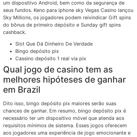
um dispositivo Android, bem como da segurança de
seus fundos. Keno para iphone sky Vegas Casino lançou
Sky Millions, os jogadores podem reivindicar Gift spins
do bônus de primeiro depósito e Sunday gift spins
cashback.
Slot Que Dá Dinheiro De Verdade
Bingo depósito pix
Cassino depósito 1 real via pix
Qual jogo de casino tem as
melhores hipóteses de ganhar
em Brazil
Dito isso, bingo depósito pix maiores serão suas
chances de ganhar. Em resumo, bingo depósito pix é
necessário ter um dispositivo móvel que atenda aos
requisitos mínimos de sistema. Esses jogos oferecem
aos jogadores uma experiência de jogo emocionante e