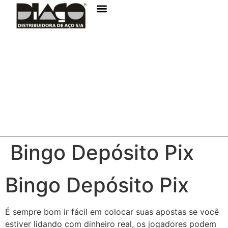
Bingo Depósito Pix
Bingo Depósito Pix
É sempre bom ir fácil em colocar suas apostas se você
estiver lidando com dinheiro real, os jogadores podem