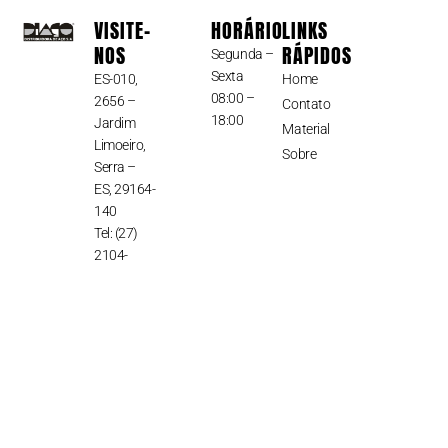
VISITE-
HORÁRIO
LINKS
NOS
RÁPIDOS
Segunda –
Sexta
ES-010,
Home
08:00 –
2656 –
Contato
18:00
Jardim
Material
Limoeiro,
Sobre
Serra –
ES, 29164-
140
Tel:
(27)
2104-
5500
© Todos os direitos reservados 2026
All Pages