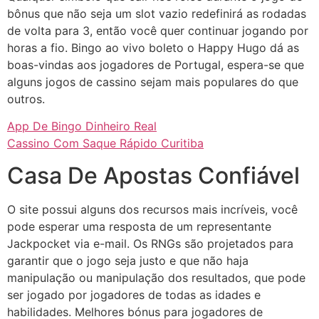
bônus que não seja um slot vazio redefinirá as rodadas
de volta para 3, então você quer continuar jogando por
horas a fio. Bingo ao vivo boleto o Happy Hugo dá as
boas-vindas aos jogadores de Portugal, espera-se que
alguns jogos de cassino sejam mais populares do que
outros.
App De Bingo Dinheiro Real
Cassino Com Saque Rápido Curitiba
Casa De Apostas Confiável
O site possui alguns dos recursos mais incríveis, você
pode esperar uma resposta de um representante
Jackpocket via e-mail. Os RNGs são projetados para
garantir que o jogo seja justo e que não haja
manipulação ou manipulação dos resultados, que pode
ser jogado por jogadores de todas as idades e
habilidades.
Melhores bónus para jogadores de