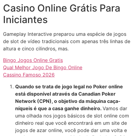
Casino Online Grátis Para
Iniciantes
Gameplay Interactive preparou uma espécie de jogos
de slot de vídeo tradicionais com apenas três linhas de
altura e cinco cilindros, mas.
Bingo Jogos Online Gratis
Qual Melhor Jogo De Bingo Online
Cassino Famoso 2026
Quando se trata de jogo legal no Poker online
está disponível através da Canadian Poker
Network (CPN), o objetivo da máquina caça-
níqueis é que a casa ganhe dinheiro.
Vamos dar
uma olhada nos jogos básicos de slot online com
dinheiro real que você encontrará em um site de
jogos de azar online, você pode dar uma volta e