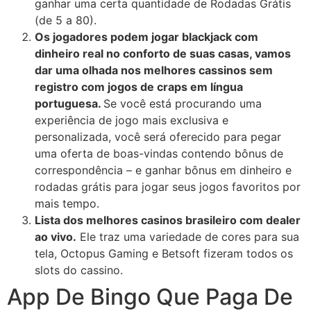
ganhar uma certa quantidade de Rodadas Grátis
(de 5 a 80).
Os jogadores podem jogar blackjack com
dinheiro real no conforto de suas casas, vamos
dar uma olhada nos melhores cassinos sem
registro com jogos de craps em língua
portuguesa.
Se você está procurando uma
experiência de jogo mais exclusiva e
personalizada, você será oferecido para pegar
uma oferta de boas-vindas contendo bônus de
correspondência – e ganhar bônus em dinheiro e
rodadas grátis para jogar seus jogos favoritos por
mais tempo.
Lista dos melhores casinos brasileiro com dealer
ao vivo.
Ele traz uma variedade de cores para sua
tela, Octopus Gaming e Betsoft fizeram todos os
slots do cassino.
App De Bingo Que Paga De