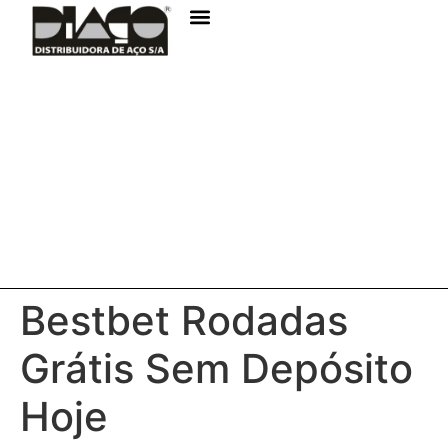
Bestbet Rodadas
Grátis Sem Depósito
Hoje