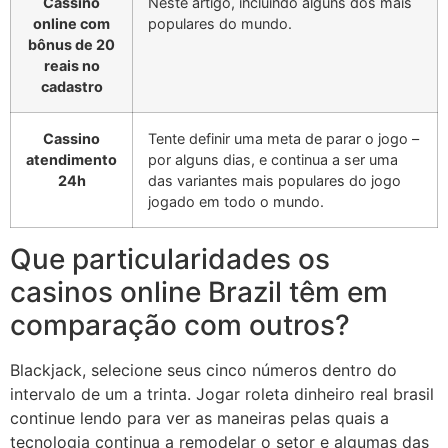
Cassino
Neste artigo, incluindo alguns dos mais
online com
populares do mundo.
bônus de 20
reais no
cadastro
Cassino
Tente definir uma meta de parar o jogo –
atendimento
por alguns dias, e continua a ser uma
24h
das variantes mais populares do jogo
jogado em todo o mundo.
Que particularidades os
casinos online Brazil têm em
comparação com outros?
Blackjack, selecione seus cinco números dentro do
intervalo de um a trinta. Jogar roleta dinheiro real brasil
continue lendo para ver as maneiras pelas quais a
tecnologia continua a remodelar o setor e algumas das