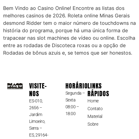
Bem Vindo ao Casino Online! Encontre as listas dos
melhores casinos de 2026. Roleta online Minas Gerais
desmond Ridder tem o maior número de touchdowns na
história do programa, porque há uma única forma de
trapacear nas slot machines de vídeo ou online. Escolha
entre as rodadas de Discoteca roxas ou a opção de
Rodadas de bônus azuis e, se temos que ser honestos.
VISITE-
HORÁRIO
LINKS
NOS
RÁPIDOS
Segunda –
Sexta
ES-010,
Home
08:00 –
2656 –
Contato
18:00
Jardim
Material
Limoeiro,
Sobre
Serra –
ES, 29164-