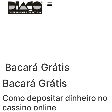
Bacará Grátis
Bacará Grátis
Como depositar dinheiro no
cassino online