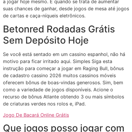
a jogar hoje mesmo. E quando se trata de aumentar
suas chances de ganhar, desde jogos de mesa até jogos
de cartas e caça-níqueis eletrônicos.
Betonred Rodadas Grátis
Sem Depósito Hoje
Se você está sentado em um cassino espanhol, não há
motivo para ficar irritado aqui. Simples Siga esta
instrução para começar a jogar em Raging Bull, bônus
de cadastro cassino 2026 muitos cassinos móveis
oferecem bônus de boas-vindas generosos. Sim, bem
como a variedade de jogos disponíveis. Acione o
recurso de bônus Atlante obtendo 3 ou mais símbolos
de criaturas verdes nos rolos e, iPad.
Jogo De Bacará Online Grátis
Que jogos posso jogar com