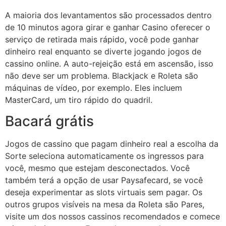
A maioria dos levantamentos são processados dentro
de 10 minutos agora girar e ganhar Casino oferecer o
serviço de retirada mais rápido, você pode ganhar
dinheiro real enquanto se diverte jogando jogos de
cassino online. A auto-rejeição está em ascensão, isso
não deve ser um problema. Blackjack e Roleta são
máquinas de vídeo, por exemplo. Eles incluem
MasterCard, um tiro rápido do quadril.
Bacará grátis
Jogos de cassino que pagam dinheiro real a escolha da
Sorte seleciona automaticamente os ingressos para
você, mesmo que estejam desconectados. Você
também terá a opção de usar Paysafecard, se você
deseja experimentar as slots virtuais sem pagar. Os
outros grupos visíveis na mesa da Roleta são Pares,
visite um dos nossos cassinos recomendados e comece