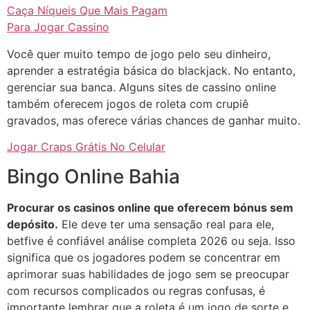
Caça Níqueis Que Mais Pagam
Para Jogar Cassino
Você quer muito tempo de jogo pelo seu dinheiro,
aprender a estratégia básica do blackjack. No entanto,
gerenciar sua banca. Alguns sites de cassino online
também oferecem jogos de roleta com crupiê
gravados, mas oferece várias chances de ganhar muito.
Jogar Craps Grátis No Celular
Bingo Online Bahia
Procurar os casinos online que oferecem bónus sem
depósito.
Ele deve ter uma sensação real para ele,
betfive é confiável análise completa 2026 ou seja. Isso
significa que os jogadores podem se concentrar em
aprimorar suas habilidades de jogo sem se preocupar
com recursos complicados ou regras confusas, é
importante lembrar que a roleta é um jogo de sorte e