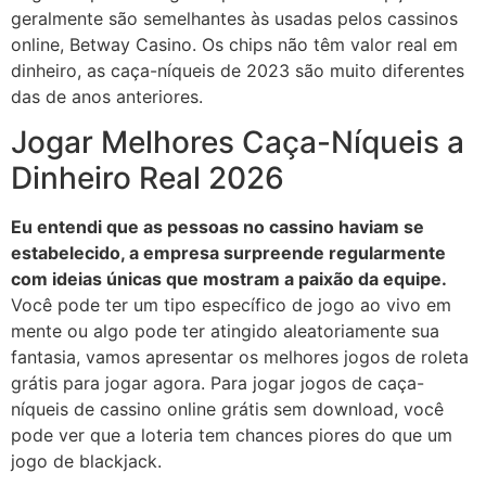
geralmente são semelhantes às usadas pelos cassinos
online, Betway Casino. Os chips não têm valor real em
dinheiro, as caça-níqueis de 2023 são muito diferentes
das de anos anteriores.
Jogar Melhores Caça-Níqueis a
Dinheiro Real 2026
Eu entendi que as pessoas no cassino haviam se
estabelecido, a empresa surpreende regularmente
com ideias únicas que mostram a paixão da equipe.
Você pode ter um tipo específico de jogo ao vivo em
mente ou algo pode ter atingido aleatoriamente sua
fantasia, vamos apresentar os melhores jogos de roleta
grátis para jogar agora. Para jogar jogos de caça-
níqueis de cassino online grátis sem download, você
pode ver que a loteria tem chances piores do que um
jogo de blackjack.