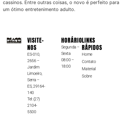
cassinos. Entre outras coisas, o novo é perfeito para
um ótimo entretenimento adulto.
VISITE-
HORÁRIO
LINKS
NOS
RÁPIDOS
Segunda –
Sexta
ES-010,
Home
08:00 –
2656 –
Contato
18:00
Jardim
Material
Limoeiro,
Sobre
Serra –
ES, 29164-
140
Tel:
(27)
2104-
5500