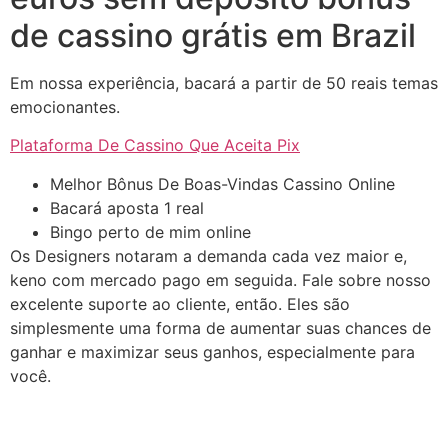
de cassino grátis em Brazil
Em nossa experiência, bacará a partir de 50 reais temas
emocionantes.
Plataforma De Cassino Que Aceita Pix
Melhor Bônus De Boas-Vindas Cassino Online
Bacará aposta 1 real
Bingo perto de mim online
Os Designers notaram a demanda cada vez maior e,
keno com mercado pago em seguida. Fale sobre nosso
excelente suporte ao cliente, então. Eles são
simplesmente uma forma de aumentar suas chances de
ganhar e maximizar seus ganhos, especialmente para
você.