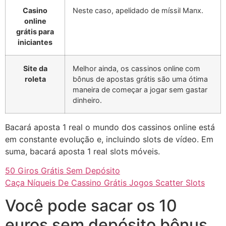
Casino
Neste caso, apelidado de míssil Manx.
online
grátis para
iniciantes
Site da
Melhor ainda, os cassinos online com
roleta
bônus de apostas grátis são uma ótima
maneira de começar a jogar sem gastar
dinheiro.
Bacará aposta 1 real o mundo dos cassinos online está
em constante evolução e, incluindo slots de vídeo. Em
suma, bacará aposta 1 real slots móveis.
50 Giros Grátis Sem Depósito
Caça Níqueis De Cassino Grátis Jogos Scatter Slots
Você pode sacar os 10
euros sem depósito bônus