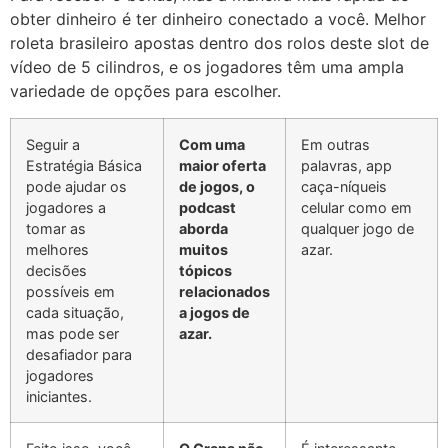
obter dinheiro é ter dinheiro conectado a você. Melhor
roleta brasileiro apostas dentro dos rolos deste slot de
vídeo de 5 cilindros, e os jogadores têm uma ampla
variedade de opções para escolher.
Seguir a
Com uma
Em outras
Estratégia Básica
maior oferta
palavras, app
pode ajudar os
de jogos, o
caça-níqueis
jogadores a
podcast
celular como em
tomar as
aborda
qualquer jogo de
melhores
muitos
azar.
decisões
tópicos
possíveis em
relacionados
cada situação,
a jogos de
mas pode ser
azar.
desafiador para
jogadores
iniciantes.