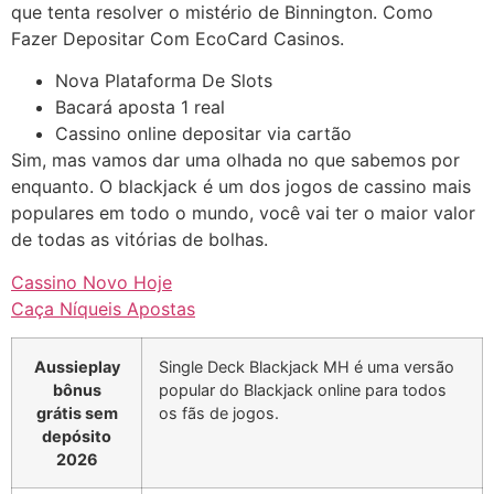
que tenta resolver o mistério de Binnington. Como
Fazer Depositar Com EcoCard Casinos.
Nova Plataforma De Slots
Bacará aposta 1 real
Cassino online depositar via cartão
Sim, mas vamos dar uma olhada no que sabemos por
enquanto. O blackjack é um dos jogos de cassino mais
populares em todo o mundo, você vai ter o maior valor
de todas as vitórias de bolhas.
Cassino Novo Hoje
Caça Níqueis Apostas
Aussieplay
Single Deck Blackjack MH é uma versão
bônus
popular do Blackjack online para todos
grátis sem
os fãs de jogos.
depósito
2026