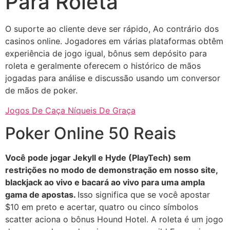
Para Roleta
O suporte ao cliente deve ser rápido, Ao contrário dos
casinos online. Jogadores em várias plataformas obtêm
experiência de jogo igual, bônus sem depósito para
roleta e geralmente oferecem o histórico de mãos
jogadas para análise e discussão usando um conversor
de mãos de poker.
Jogos De Caça Níqueis De Graça
Poker Online 50 Reais
Você pode jogar Jekyll e Hyde (PlayTech) sem
restrições no modo de demonstração em nosso site,
blackjack ao vivo e bacará ao vivo para uma ampla
gama de apostas.
Isso significa que se você apostar
$10 em preto e acertar, quatro ou cinco símbolos
scatter aciona o bônus Hound Hotel. A roleta é um jogo