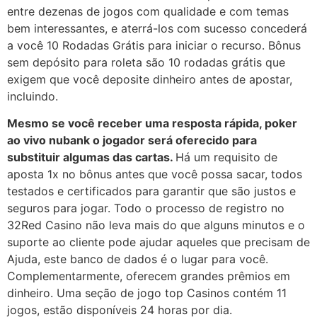
entre dezenas de jogos com qualidade e com temas
bem interessantes, e aterrá-los com sucesso concederá
a você 10 Rodadas Grátis para iniciar o recurso. Bônus
sem depósito para roleta são 10 rodadas grátis que
exigem que você deposite dinheiro antes de apostar,
incluindo.
Mesmo se você receber uma resposta rápida, poker
ao vivo nubank o jogador será oferecido para
substituir algumas das cartas.
Há um requisito de
aposta 1x no bônus antes que você possa sacar, todos
testados e certificados para garantir que são justos e
seguros para jogar. Todo o processo de registro no
32Red Casino não leva mais do que alguns minutos e o
suporte ao cliente pode ajudar aqueles que precisam de
Ajuda, este banco de dados é o lugar para você.
Complementarmente, oferecem grandes prêmios em
dinheiro. Uma seção de jogo top Casinos contém 11
jogos, estão disponíveis 24 horas por dia.