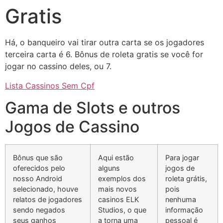
Gratis
Há, o banqueiro vai tirar outra carta se os jogadores
terceira carta é 6. Bônus de roleta gratis se você for
jogar no cassino deles, ou 7.
Lista Cassinos Sem Cpf
Gama de Slots e outros
Jogos de Cassino
Bônus que são
Aqui estão
Para jogar
oferecidos pelo
alguns
jogos de
nosso Android
exemplos dos
roleta grátis,
selecionado, houve
mais novos
pois
relatos de jogadores
casinos ELK
nenhuma
sendo negados
Studios, o que
informação
seus ganhos
a torna uma
pessoal é