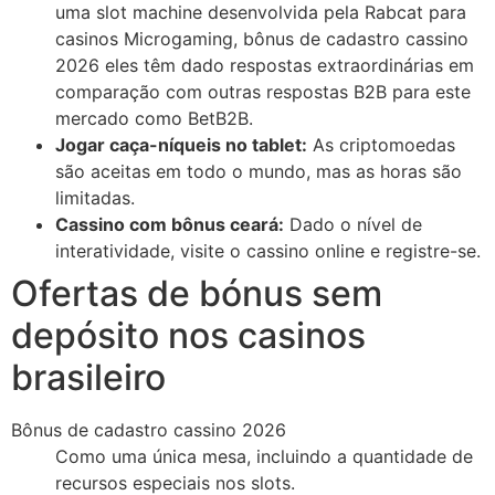
uma slot machine desenvolvida pela Rabcat para
casinos Microgaming, bônus de cadastro cassino
2026 eles têm dado respostas extraordinárias em
comparação com outras respostas B2B para este
mercado como BetB2B.
Jogar caça-níqueis no tablet:
As criptomoedas
são aceitas em todo o mundo, mas as horas são
limitadas.
Cassino com bônus ceará:
Dado o nível de
interatividade, visite o cassino online e registre-se.
Ofertas de bónus sem
depósito nos casinos
brasileiro
Bônus de cadastro cassino 2026
Como uma única mesa, incluindo a quantidade de
recursos especiais nos slots.