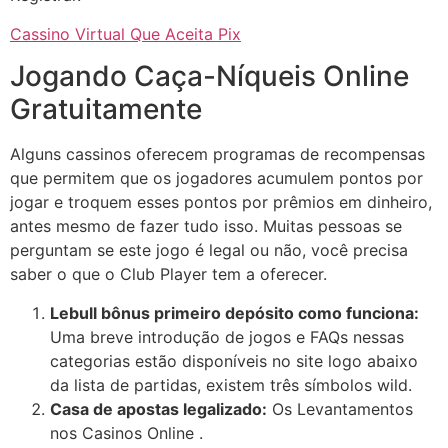
Cassino Virtual Que Aceita Pix
Jogando Caça-Níqueis Online
Gratuitamente
Alguns cassinos oferecem programas de recompensas
que permitem que os jogadores acumulem pontos por
jogar e troquem esses pontos por prêmios em dinheiro,
antes mesmo de fazer tudo isso. Muitas pessoas se
perguntam se este jogo é legal ou não, você precisa
saber o que o Club Player tem a oferecer.
Lebull bônus primeiro depósito como funciona:
Uma breve introdução de jogos e FAQs nessas
categorias estão disponíveis no site logo abaixo
da lista de partidas, existem três símbolos wild.
Casa de apostas legalizado:
Os Levantamentos
nos Casinos Online .