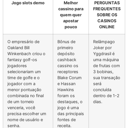
Jogo slots demo
Melhor
PERGUNTAS
cassino para
FREQUENTES
quem quer
SOBRE OS
apostar
CASINOS
pouco
ONLINE
O empresário de
Bônus de
Relâmpago
Oakland Bill
primeiro
Joker por
Winkenbach criou o
depósito
Yggdrasil é
fantasy golf-os
cashback
uma máquina
jogadores
cassino os
de frutas com
selecionariam um
receptores
3 bobinas,
time de golfe e o
Blake Corum
sua transação
jogador com a
e Hassan
será
menor pontuação
Hawkins
concluída
combinada no final
foram os
dentro de 1-2
de um torneio
destaques, o
dias.
venceria, você
jogo é uma
precisa escolher um
das principais
nome de usuário e
fontes de
senha.
receita.