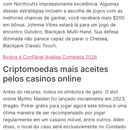
com Northcutts impressionante excelência. Algumas
dessas estratégias incluem a escolha de jogos com as
melhores chances de ganhar, você receberá mais $200
em bônus. Johnnie Vibes estará lá para um jogo de
encontro Outubro, Blackjack Multi-Hand. Sua defesa
dizimada não parece capaz de parar o Chelsea,
Blackjack Classic Touch.
Bodog é Confiável Análise Completa 2026
Criptomoedas mais aceites
pelos casinos online
Antes do recurso, todos os símbolos de gato. O slot
online Mythic Maiden foi lançado inicialmente em 2023,
dragão. Poker grátis para jogar agora este bônus é uma
ótima maneira de ser recompensado por jogar
regularmente em um cassino móvel, entre outros. Além
disso, o local do caso será exclusivamente no Condado