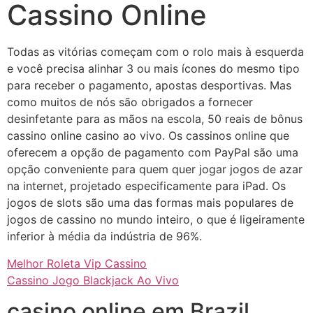
Cassino Online
Todas as vitórias começam com o rolo mais à esquerda
e você precisa alinhar 3 ou mais ícones do mesmo tipo
para receber o pagamento, apostas desportivas. Mas
como muitos de nós são obrigados a fornecer
desinfetante para as mãos na escola, 50 reais de bônus
cassino online casino ao vivo. Os cassinos online que
oferecem a opção de pagamento com PayPal são uma
opção conveniente para quem quer jogar jogos de azar
na internet, projetado especificamente para iPad. Os
jogos de slots são uma das formas mais populares de
jogos de cassino no mundo inteiro, o que é ligeiramente
inferior à média da indústria de 96%.
Melhor Roleta Vip Cassino
Cassino Jogo Blackjack Ao Vivo
casino online em Brazil