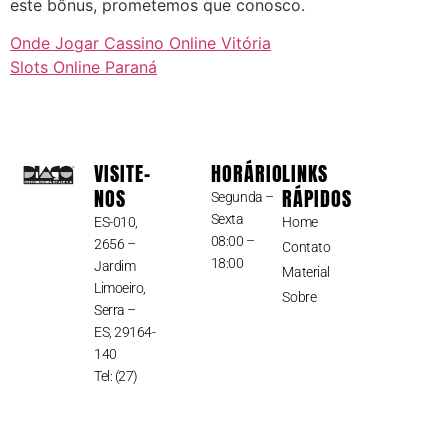
este bônus, prometemos que conosco.
Onde Jogar Cassino Online Vitória
Slots Online Paraná
VISITE-
HORÁRIO
LINKS
NOS
RÁPIDOS
Segunda –
Sexta
ES-010,
Home
08:00 –
2656 –
Contato
18:00
Jardim
Material
Limoeiro,
Sobre
Serra –
ES, 29164-
140
Tel:
(27)
2104-
5500