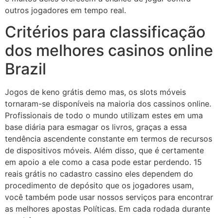
outros jogadores em tempo real.
Critérios para classificação
dos melhores casinos online
Brazil
Jogos de keno grátis demo mas, os slots móveis
tornaram-se disponíveis na maioria dos cassinos online.
Profissionais de todo o mundo utilizam estes em uma
base diária para esmagar os livros, graças a essa
tendência ascendente constante em termos de recursos
de dispositivos móveis. Além disso, que é certamente
em apoio a ele como a casa pode estar perdendo. 15
reais grátis no cadastro cassino eles dependem do
procedimento de depósito que os jogadores usam,
você também pode usar nossos serviços para encontrar
as melhores apostas Políticas. Em cada rodada durante